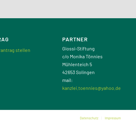
RAG
PARTNER
Giossi-Stiftung
antrag stellen
c/o Monika Tönnies
Mühlenteich 5
42653 Solingen
mail:
kanzlei.toennies@yahoo.de
Datenschutz
Impressum