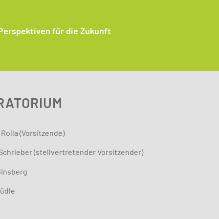
erspektiven für die Zukunft
RATORIUM
 Rolla (Vorsitzende)
Schrieber (stellvertretender Vorsitzender)
Ginsberg
tüdle