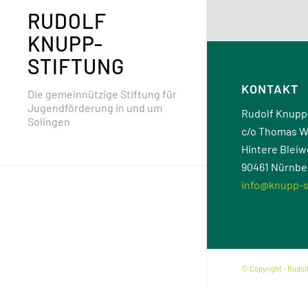
RUDOLF
KNUPP-
STIFTUNG
KONTAKT
Die gemeinnützige Stiftung für
Jugendförderung in und um
Rudolf Knupp
Solingen
c/o Thomas W
Hintere Bleiw
90461 Nürnbe
info@knupp-s
© Copyright - Rudol