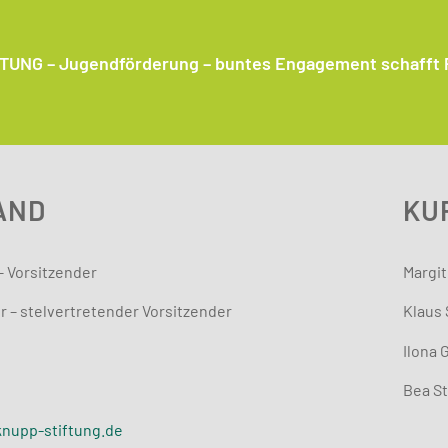
UNG – Jugendförderung – buntes Engagement schafft P
AND
KU
 Vorsitzender
Margit
r – stelvertretender Vorsitzender
Klaus 
Ilona 
Bea S
knupp-stiftung.de