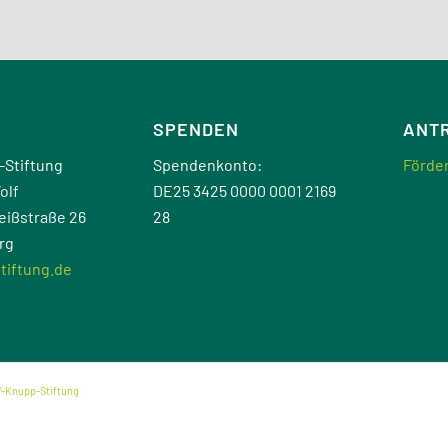
SPENDEN
ANT
-Stiftung
Spendenkonto:
Förder
olf
DE25 3425 0000 0001 2169
eißstraße 26
28
rg
tiftung.de
f-Knupp-Stiftung